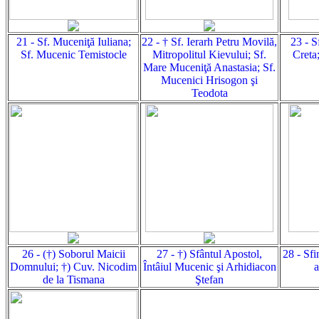
21 - Sf. Muceniţă Iuliana;
22 - † Sf. Ierarh Petru Movilă,
23 - S
Sf. Mucenic Temistocle
Mitropolitul Kievului; Sf.
Creta
Mare Muceniţă Anastasia; Sf.
Mucenici Hrisogon şi
Teodota
26 - (†) Soborul Maicii
27 - †) Sfântul Apostol,
28 - Sfi
Domnului; †) Cuv. Nicodim
Întâiul Mucenic şi Arhidiacon
a
de la Tismana
Ştefan