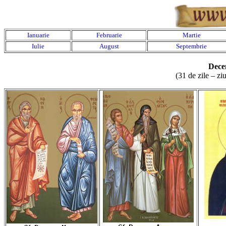
Ianuarie
Februarie
Martie
Iulie
August
Septembrie
Dece
(31 de zile – zi