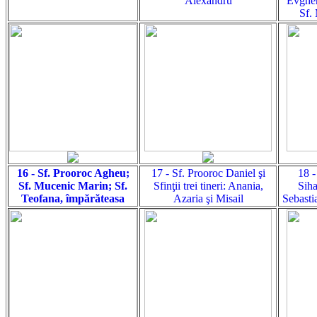
Alexandru
Evghen
Sf. 
16 - Sf. Prooroc Agheu;
17 - Sf. Prooroc Daniel şi
18 -
Sf. Mucenic Marin; Sf.
Sfinţii trei tineri: Anania,
Siha
Teofana, împărăteasa
Azaria şi Misail
Sebasti