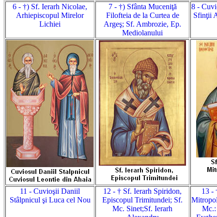
6 - †) Sf. Ierarh Nicolae,
7 - †) Sfânta Muceniţă
8 - Cuvi
Arhiepiscopul Mirelor
Filofteia de la Curtea de
Sfinţii 
Lichiei
Argeş; Sf. Ambrozie, Ep.
Mediolanului
11 - Cuvioşii Daniil
12 - † Sf. Ierarh Spiridon,
13 - 
Stâlpnicul şi Luca cel Nou
Episcopul Trimitundei; Sf.
Mitropol
Mc. Sinet;Sf. Ierarh
Mc.: 